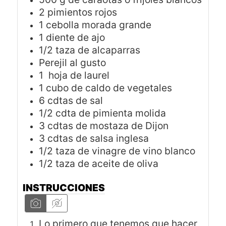
2
pimientos rojos
1
cebolla morada grande
1
diente de ajo
1/2
taza
de alcaparras
Perejil al gusto
1
hoja de laurel
1
cubo de caldo de vegetales
6
cdtas
de sal
1/2
cdta
de pimienta molida
3
cdtas
de mostaza de Dijon
3
cdtas
de salsa inglesa
1/2
taza
de vinagre de vino blanco
1/2
taza
de aceite de oliva
INSTRUCCIONES
Lo primero que tenemos que hacer