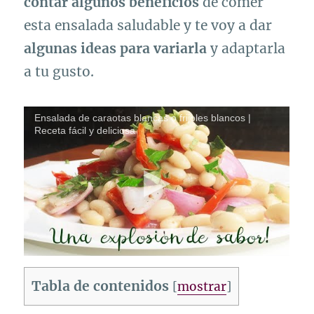
contar algunos beneficios
de comer
esta ensalada saludable y te voy a dar
algunas ideas para variarla
y adaptarla
a tu gusto.
Ensalada de caraotas blancas o frijoles blancos |
Receta fácil y deliciosa
Tabla de contenidos
[
mostrar
]