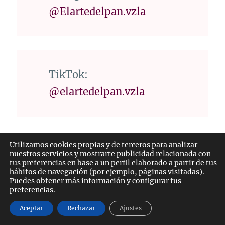
@Elartedelpan.vzla
TikTok:
@elartedelpan.vzla
Utilizamos cookies propias y de terceros para analizar
YouTube:
@Elartedelpan
nuestros servicios y mostrarte publicidad relacionada con
tus preferencias en base a un perfil elaborado a partir de tus
hábitos de navegación (por ejemplo, páginas visitadas).
Puedes obtener más información y configurar tus
preferencias.
Muchas gracias por leer este post y
Aceptar
Rechazar
Ajustes
hasta la próxima.