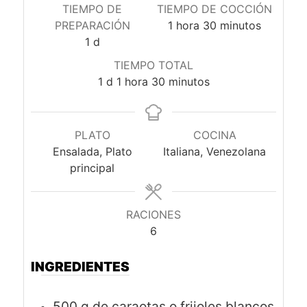
TIEMPO DE
TIEMPO DE COCCIÓN
hora
minutos
PREPARACIÓN
1
hora
30
minutos
día
1
d
TIEMPO TOTAL
día
hora
minutos
1
d
1
hora
30
minutos
PLATO
COCINA
Ensalada, Plato
Italiana, Venezolana
principal
RACIONES
6
INGREDIENTES
500
g
de caraotas o frijoles blancos