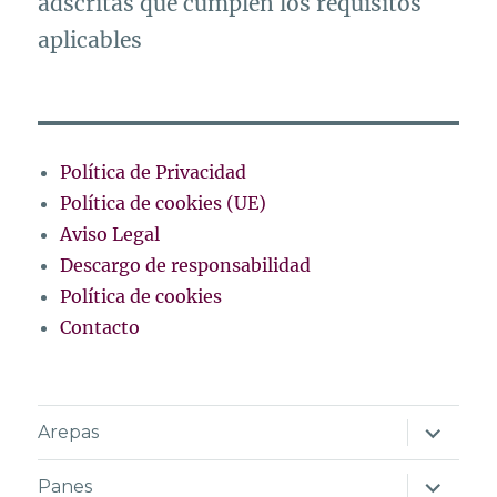
adscritas que cumplen los requisitos
aplicables
Política de Privacidad
Política de cookies (UE)
Aviso Legal
Descargo de responsabilidad
Política de cookies
Contacto
expand
Arepas
el
menú
expand
Panes
inferior