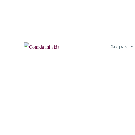
Arepas
Las recetas de mi vida y mi vida en recetas
Comida mi vida