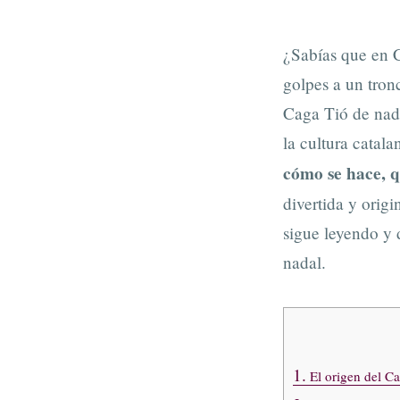
¿Sabías que en C
golpes a un tron
Caga Tió de nada
la cultura catala
cómo se hace, q
divertida y origi
sigue leyendo y 
nadal.
1.
El origen del Ca