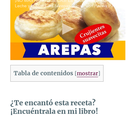
¡NO MÁS AREPAS SECAS! La Receta PERFECTA con
Leche y Mantequilla | Arepas vzlnas. con Harina P.A.N.
Tabla de contenidos
[
mostrar
]
¿Te encantó esta receta?
¡Encuéntrala en mi libro!