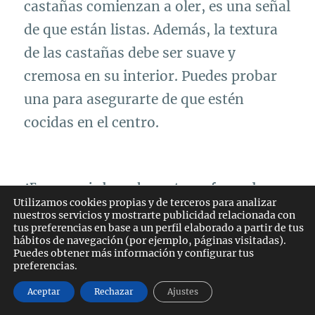
castañas comienzan a oler, es una señal
de que están listas. Además, la textura
de las castañas debe ser suave y
cremosa en su interior. Puedes probar
una para asegurarte de que estén
cocidas en el centro.
¿Es necesario hacer los cortes en forma de cruz
Utilizamos cookies propias y de terceros para analizar
en la piel de las castañas antes de asarlas?
nuestros servicios y mostrarte publicidad relacionada con
tus preferencias en base a un perfil elaborado a partir de tus
hábitos de navegación (por ejemplo, páginas visitadas).
Sí, es recomendable hacer los cortes en
Puedes obtener más información y configurar tus
preferencias.
forma de cruz en la piel de las castañas
Aceptar
Rechazar
Ajustes
antes de asarlas para evitar que